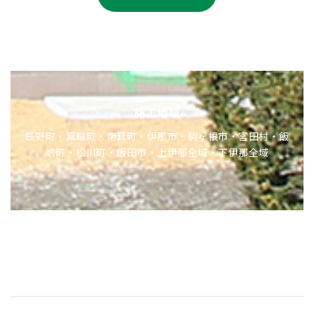
施工地域
辰野町・箕輪町・南箕町・伊那市・駒ヶ根市・宮田村・飯
嶋町・松川町・飯田市・上伊那全域・下伊那全域