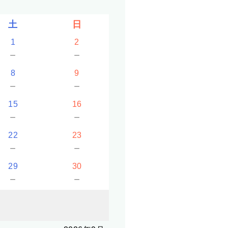
土
日
1
2
－
－
8
9
－
－
15
16
－
－
22
23
－
－
29
30
－
－