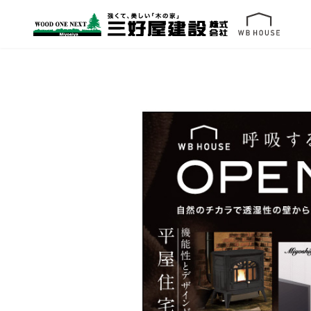
コ
ナ
ン
ビ
テ
ゲ
ン
ー
ツ
シ
へ
ョ
ス
ン
キ
に
ッ
移
プ
動