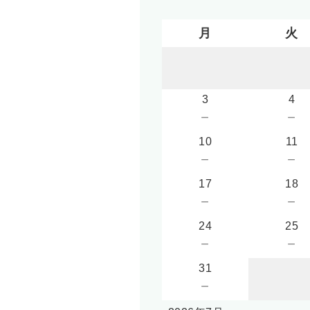
月
火
3
4
－
－
10
11
－
－
17
18
－
－
24
25
－
－
31
－