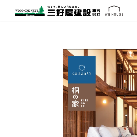
コ
ナ
ン
ビ
テ
ゲ
ン
ー
ツ
シ
へ
ョ
ス
ン
キ
に
ッ
移
プ
動