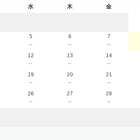
水
木
金
5
6
7
－
－
－
12
13
14
－
－
－
19
20
21
－
－
－
26
27
28
－
－
－