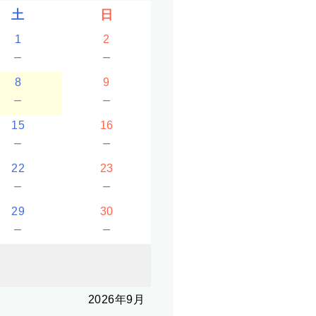
土
日
1
2
－
－
8
9
－
－
15
16
－
－
22
23
－
－
29
30
－
－
2026年9月