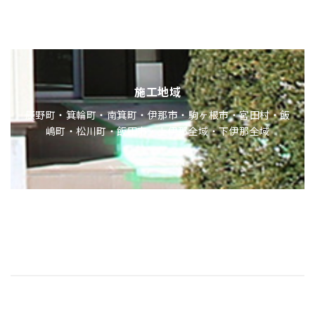
施工地域
辰野町・箕輪町・南箕町・伊那市・駒ヶ根市・宮田村・飯
嶋町・松川町・飯田市・上伊那全域・下伊那全域